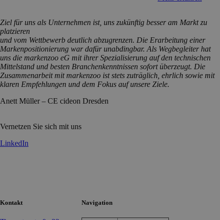
Ziel
für
uns
als
Unternehmen
ist
,
uns
zukünftig
besser
am
Markt
zu
platzieren
und
vom
Wettbewerb
deutlich
abzugrenzen
. Die
Erarbeitung
einer
Markenpositionierung
war
dafür
unabdingbar
.
Als
Wegbegleiter
hat
uns
die markenzoo
eG
mit
ihrer
Spezialisierung
auf den
technischen
Mittelstand
und
besten
Branchenkenntnissen
sofort
überzeugt
. Die
Zusammenarbeit
mit
markenzoo
ist
stets
zuträglich
,
ehrlich
sowie
mit
klaren
Empfehlungen
und dem
Fokus
auf
unsere
Ziele
.
Anett Müller – CE cideon Dresden
Vernetzen Sie sich mit uns
LinkedIn
Kontakt
Navigation