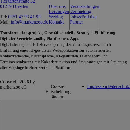
Tiergartenstraße 32
01219 Dresden
Über uns
Veranstaltungen
Leistungen
Vermietung
Tel:
0351 47 93 41 92
Weblog
Jobs&Praktika
Mail:
info@markenzoo.de
Kontakt
Partner
Transformationsprojekt, Geschäftsmodell / Strategie, Einführung
Digitaler Vertriebskanäle, Plattformen, Apps
Digitalisierung und Effizienzsteigerung der Vertriebsprozesse durch
Einführung einer KI-gestützten Webapplikation zur automatisierten
Kontaktrecherche, Erstansprache, KI-gestützten Telefonagent und
Terminvereinbarung mit Kalenderfunktion und Statusanzeigen mit Steuerung
aller Vorgänge in einer zentralen Plattform.
Copyright 2026 by
Cookie-
Impressum
Datenschutz
markenzoo eG
Entscheidung
ändern