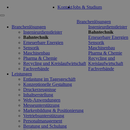
Tel: 0351 47 93 41 92
Kontakt
Jobs & Studium
Navigation
Branchenlösungen
überspringen
Branchenlösungen
Ingenieurdienstleister
Ingenieurdienstleister
Bahntechnik
Bahntechnik
Erneuerbare Energien
Erneuerbare Energien
Sensorik
Sensorik
Maschinenbau
Maschinenbau
Pharma & Chemie
Pharma & Chemie
Recycling und
Recycling und Kreislaufwirtschaft
Kreislaufwirtschaft
Fachverbände
Fachverbände
Leistungen
Entlastung im Tagesgeschäft
Konzeptionelle Gestaltung
Druckerzeugnisse
Inhaltserstellung
Web-Anwendungen
Messeunterstützung
Markenbildung & Positionierung
Vertriebsunterstützung
Personalmanagement
Beratung und Schulung