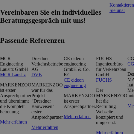
Kontaktieren
Sie uns!
Vereinbaren Sie ein individuelles
Beratungsgespräch mit uns!
Passende Referenzen
MCR
Dresdner
CE cideon
FUCHS
CG
Engineering
Verkehrsbetriebe
engineering
Ingenieurbüro
CG
Lausitz GmbH
AG
GmbH & Co.
für Verkehrsbau
De
MCR Lausitz
DVB
KG
GmbH
M
CE cideon
FUCHS
MARKENZOO
MARKENZOO
hat
engineering
ist erster
war für das
Der
Me
Ansprech­partner
Projekt
MARKENZOO
MARKENZOO
unt
und übernimmt
"Dresdner
ist erster
hat die
Meh
die Komplett­
Bauweisen"
Ansprechpartner.
Recruiting-
betreuung.
erster
Webseite
Mehr erfahren
Ansprechpartner.
konzipiert und
Mehr erfahren
umgesetzt.
Mehr erfahren
Mehr erfahren