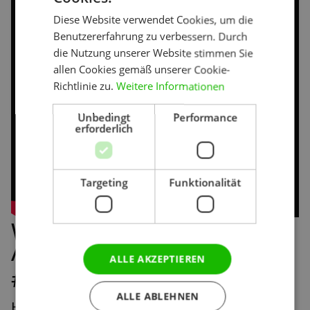
Diese Website verwendet Cookies, um die
Benutzererfahrung zu verbessern. Durch
die Nutzung unserer Website stimmen Sie
allen Cookies gemäß unserer Cookie-
Richtlinie zu.
Weitere Informationen
Unbedingt
Performance
erforderlich
Targeting
Funktionalität
Wie verstecke ich einen
Artikel in Contao?
ALLE AKZEPTIEREN
#contaotutorial
ALLE ABLEHNEN
Heute schauen wir uns an, wie man einen