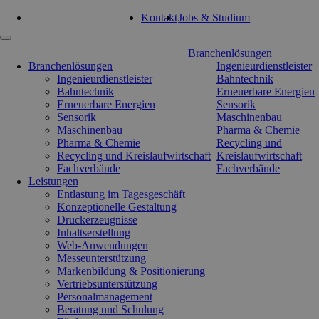
Tel: 0351 47 93 41 92
Kontakt
Jobs & Studium
Navigation
Branchenlösungen
überspringen
Branchenlösungen
Ingenieurdienstleister
Ingenieurdienstleister
Bahntechnik
Bahntechnik
Erneuerbare Energien
Erneuerbare Energien
Sensorik
Sensorik
Maschinenbau
Maschinenbau
Pharma & Chemie
Pharma & Chemie
Recycling und
Recycling und Kreislaufwirtschaft
Kreislaufwirtschaft
Fachverbände
Fachverbände
Leistungen
Entlastung im Tagesgeschäft
Konzeptionelle Gestaltung
Druckerzeugnisse
Inhaltserstellung
Web-Anwendungen
Messeunterstützung
Markenbildung & Positionierung
Vertriebsunterstützung
Personalmanagement
Beratung und Schulung