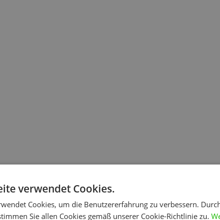
rerlebnis mit einem Produkt. Das Benutzererlebnis bezieht alle Aspekt
ite verwendet Cookies.
Benutzbarkeit, Zugänglichkeit und Anwendungsfreude optimiert werde
rwendet Cookies, um die Benutzererfahrung zu verbessern. Durc
stimmen Sie allen Cookies gemäß unserer Cookie-Richtlinie zu.
We