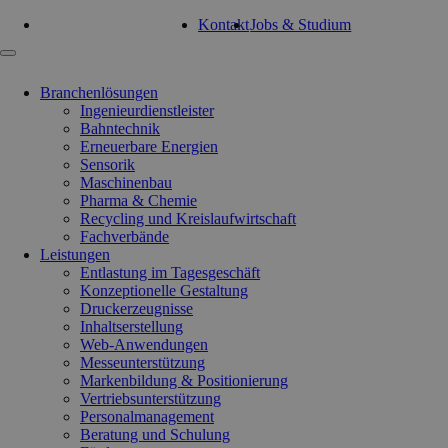
Tel: 0351 47 93 41 92
Kontakt
Jobs & Studium
Navigation
überspringen
Branchenlösungen
Ingenieurdienstleister
Bahntechnik
Erneuerbare Energien
Sensorik
Maschinenbau
Pharma & Chemie
Recycling und Kreislaufwirtschaft
Fachverbände
Leistungen
Entlastung im Tagesgeschäft
Konzeptionelle Gestaltung
Druckerzeugnisse
Inhaltserstellung
Web-Anwendungen
Messeunterstützung
Markenbildung & Positionierung
Vertriebsunterstützung
Personalmanagement
Beratung und Schulung