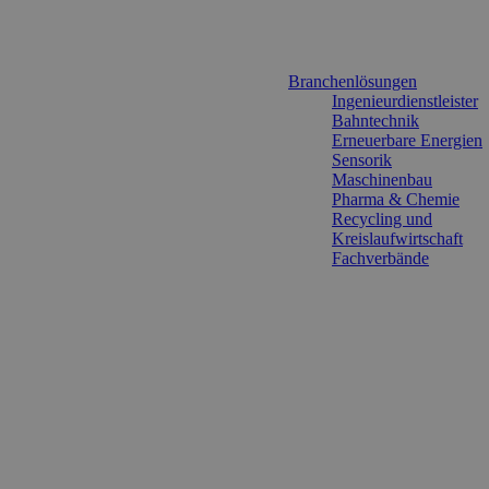
Branchenlösungen
Ingenieurdienstleister
Bahntechnik
Erneuerbare Energien
Sensorik
Maschinenbau
Pharma & Chemie
Recycling und
Kreislaufwirtschaft
Fachverbände