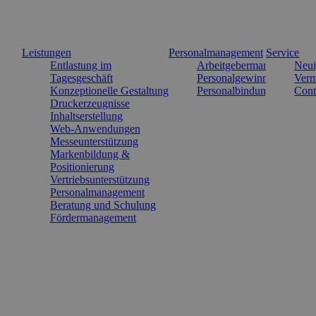
Leistungen
Personalmanagement
Service
Entlastung im
Arbeitgebermarke
Neui
Tagesgeschäft
Personalgewinnung
Verm
Konzeptionelle Gestaltung
Personalbindung
Cont
Druckerzeugnisse
Inhaltserstellung
Web-Anwendungen
Messeunterstützung
Markenbildung &
Positionierung
Vertriebsunterstützung
Personalmanagement
Beratung und Schulung
Fördermanagement