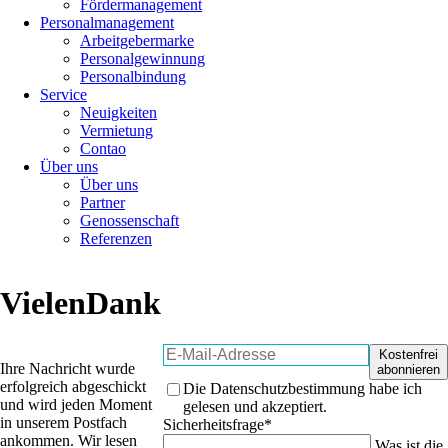
Fördermanagement
Personalmanagement
Arbeitgebermarke
Personalgewinnung
Personalbindung
Service
Neuigkeiten
Vermietung
Contao
Über uns
Über uns
Partner
Genossenschaft
Referenzen
Vielen
Dank
E-
Kostenfrei
Ihre Nachricht wurde
Mail-
abonnieren
erfolgreich abgeschickt
Adresse
Die Datenschutzbestimmung habe ich
und wird jeden Moment
gelesen und akzeptiert.
in unserem Postfach
Pflichtfeld
Sicherheitsfrage
*
ankommen. Wir lesen
Was ist die