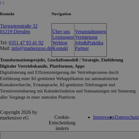
‹
›
Kontakt
Navigation
Tiergartenstraße 32
01219 Dresden
Über uns
Veranstaltungen
Leistungen
Vermietung
Tel:
0351 47 93 41 92
Weblog
Jobs&Praktika
Mail:
info@markenzoo.de
Kontakt
Partner
Transformationsprojekt, Geschäftsmodell / Strategie, Einführung
Digitaler Vertriebskanäle, Plattformen, Apps
Digitalisierung und Effizienzsteigerung der Vertriebsprozesse durch
Einführung einer KI-gestützten Webapplikation zur automatisierten
Kontaktrecherche, Erstansprache, KI-gestützten Telefonagent und
Terminvereinbarung mit Kalenderfunktion und Statusanzeigen mit Steuerung
aller Vorgänge in einer zentralen Plattform.
Copyright 2026 by
Cookie-
Impressum
Datenschutz
markenzoo eG
Entscheidung
ändern