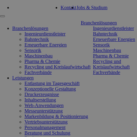
Tel: 0351 47 93 41 92
Kontakt
Jobs & Studium
Navigation
Branchenlösungen
überspringen
Branchenlösungen
Ingenieurdienstleister
Ingenieurdienstleister
Bahntechnik
Bahntechnik
Erneuerbare Energien
Erneuerbare Energien
Sensorik
Sensorik
Maschinenbau
Maschinenbau
Pharma & Chemie
Pharma & Chemie
Recycling und
Recycling und Kreislaufwirtschaft
Kreislaufwirtschaft
Fachverbände
Fachverbände
Leistungen
Entlastung im Tagesgeschäft
Konzeptionelle Gestaltung
Druckerzeugnisse
Inhaltserstellung
Web-Anwendungen
Messeunterstützung
Markenbildung & Positionierung
Vertriebsunterstützung
Personalmanagement
Beratung und Schulung