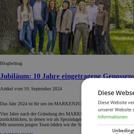
Blogbeitrag
Jubiläum: 10 Jahre eingetragene Genossens
Artikel vom 19. September 2024
Diese Webse
Diese Website ve
Das Jahr 2024 ist für uns im MARKENZOO ein ganz besonderes Jahr. 
unserer Website 
Vier Jahre nach der Gründung des MARKENZOOs – im Jahr 2014 – wurd
Informationen
zurückblicken, in denen wir als Spezialagentur im Bereich Marketing 
Mit unserem jungen Team bilden wir die Schnittstelle zwischen Ingeni
Unbeding