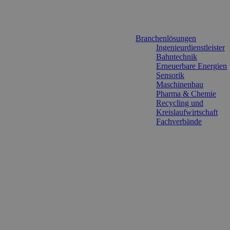
Branchenlösungen
Ingenieurdienstleister
Bahntechnik
Erneuerbare Energien
Sensorik
Maschinenbau
Pharma & Chemie
Recycling und
Kreislaufwirtschaft
Fachverbände