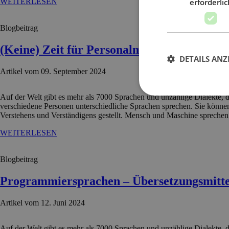
WEITERLESEN
erforderlic
Blogbeitrag
(Keine) Zeit für Personalmanagement?!
DETAILS ANZ
Artikel vom 09. September 2024
Auf der Welt gibt es mehr als 7000 Sprachen und unzählige Dialekte, d
verschiedene Personen unterschiedliche Sprachen sprechen. Sie können
Verstehens und Verständigens gestellt. Mensch und Maschine sprechen 
WEITERLESEN
Blogbeitrag
Programmiersprachen – Übersetzungsmitte
Artikel vom 12. Juni 2024
Auf der Welt gibt es mehr als 7000 Sprachen und unzählige Dialekte, d