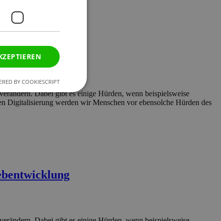
KZEPTIEREN
RED BY COOKIESCRIPT
 verändern. Dabei gibt es einige Hürden, wenn beispielsweise
nden Digitalisierung werden wir Menschen vor ebensolche Hürden des
ebentwicklung
 verändern. Dabei gibt es einige Hürden, wenn beispielsweise