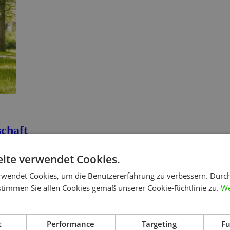
chaft
ite verwendet Cookies.
rwendet Cookies, um die Benutzererfahrung zu verbessern. Durc
Denn wir feiern zehnjähriges Jubiläum als
eingetragene Genossenscha
stimmen Sie allen Cookies gemäß unserer Cookie-Richtlinie zu.
We
e die Personengesellschaft (GbR) in eine eingetragene Genossensch
und Beratung für Ingenieurdienstleister, die technischen Branchen der
euren – den begeisterten Tüftlern – und den Entscheidern am Markt.
t
Performance
Targeting
Fu