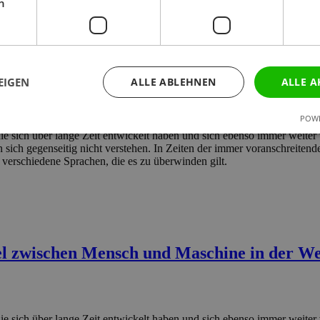
h
EIGEN
ALLE ABLEHNEN
ALLE A
POWE
ie sich über lange Zeit entwickelt haben und sich ebenso immer weiter
 sich gegenseitig nicht verstehen. In Zeiten der immer voranschreite
verschiedene Sprachen, die es zu überwinden gilt.
l zwischen Mensch und Maschine in der W
ie sich über lange Zeit entwickelt haben und sich ebenso immer weiter