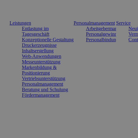
Leistungen
Personalmanagement
Service
Entlastung im
Arbeitgebermarke
Neui
Tagesgeschäft
Personalgewinnung
Verm
Konzeptionelle Gestaltung
Personalbindung
Cont
Druckerzeugnisse
Inhaltserstellung
Web-Anwendungen
Messeunterstützung
Markenbildung &
Positionierung
Vertriebsunterstützung
Personalmanagement
Beratung und Schulung
Fördermanagement