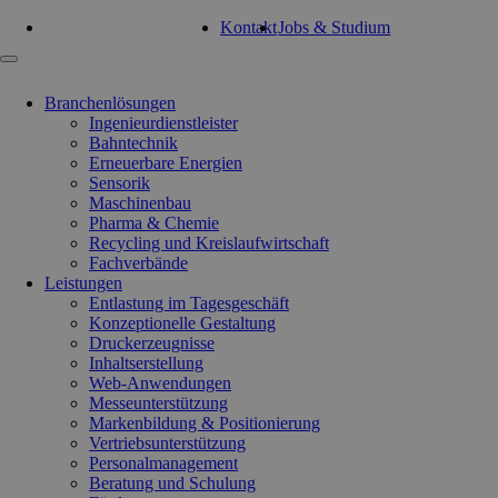
Tel: 0351 47 93 41 92
Kontakt
Jobs & Studium
Navigation
überspringen
Branchenlösungen
Ingenieurdienstleister
Bahntechnik
Erneuerbare Energien
Sensorik
Maschinenbau
Pharma & Chemie
Recycling und Kreislaufwirtschaft
Fachverbände
Leistungen
Entlastung im Tagesgeschäft
Konzeptionelle Gestaltung
Druckerzeugnisse
Inhaltserstellung
Web-Anwendungen
Messeunterstützung
Markenbildung & Positionierung
Vertriebsunterstützung
Personalmanagement
Beratung und Schulung