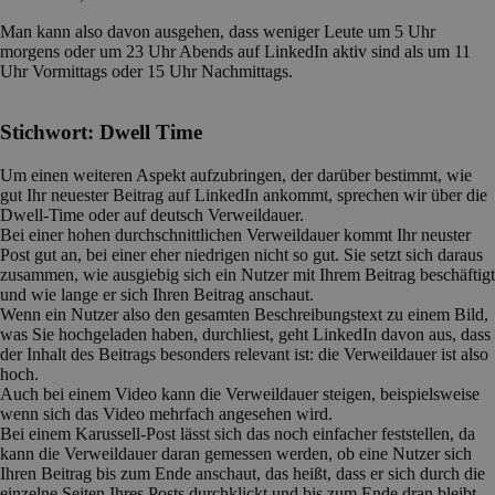
Man kann also davon ausgehen, dass weniger Leute um 5 Uhr
morgens oder um 23 Uhr Abends auf LinkedIn aktiv sind als um 11
Uhr Vormittags oder 15 Uhr Nachmittags.
Stichwort: Dwell Time
Um einen weiteren Aspekt aufzubringen, der darüber bestimmt, wie
gut Ihr neuester Beitrag auf LinkedIn ankommt, sprechen wir über die
Dwell-Time oder auf deutsch Verweildauer.
Bei einer hohen durchschnittlichen Verweildauer kommt Ihr neuster
Post gut an, bei einer eher niedrigen nicht so gut. Sie setzt sich daraus
zusammen, wie ausgiebig sich ein Nutzer mit Ihrem Beitrag beschäftigt
und wie lange er sich Ihren Beitrag anschaut.
Wenn ein Nutzer also den gesamten Beschreibungstext zu einem Bild,
was Sie hochgeladen haben, durchliest, geht LinkedIn davon aus, dass
der Inhalt des Beitrags besonders relevant ist: die Verweildauer ist also
hoch.
Auch bei einem Video kann die Verweildauer steigen, beispielsweise
wenn sich das Video mehrfach angesehen wird.
Bei einem Karussell-Post lässt sich das noch einfacher feststellen, da
kann die Verweildauer daran gemessen werden, ob eine Nutzer sich
Ihren Beitrag bis zum Ende anschaut, das heißt, dass er sich durch die
einzelne Seiten Ihres Posts durchklickt und bis zum Ende dran bleibt.