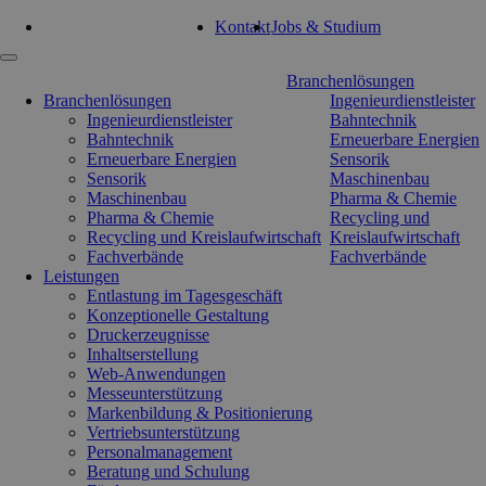
Tel: 0351 47 93 41 92
Kontakt
Jobs & Studium
Navigation
Branchenlösungen
überspringen
Branchenlösungen
Ingenieurdienstleister
Ingenieurdienstleister
Bahntechnik
Bahntechnik
Erneuerbare Energien
Erneuerbare Energien
Sensorik
Sensorik
Maschinenbau
Maschinenbau
Pharma & Chemie
Pharma & Chemie
Recycling und
Recycling und Kreislaufwirtschaft
Kreislaufwirtschaft
Fachverbände
Fachverbände
Leistungen
Entlastung im Tagesgeschäft
Konzeptionelle Gestaltung
Druckerzeugnisse
Inhaltserstellung
Web-Anwendungen
Messeunterstützung
Markenbildung & Positionierung
Vertriebsunterstützung
Personalmanagement
Beratung und Schulung