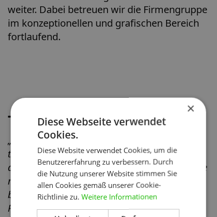
weiter. Dabei betreuen wir die Firmengruppe
im konzeptionellen und grafischen Bereich
fortlaufend.
×
Testimonial:
Diese Webseite verwendet
Cookies.
„Als Ingenieurdienstleister sind uns
Diese Website verwendet Cookies, um die
technisches Verständnis und eine
Benutzererfahrung zu verbessern. Durch
detailgetreue Umsetzung genauso wichtig wie
die Nutzung unserer Website stimmen Sie
moderne Gestaltungsideen. Beides
allen Cookies gemäß unserer Cookie-
bekommen wir beim MARKENZOO sowohl im
Richtlinie zu.
Weitere Informationen
Print- als auch im Online-Bereich.“