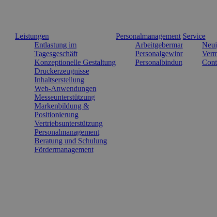
Leistungen
Personalmanagement
Service
Entlastung im
Arbeitgebermarke
Neui
Tagesgeschäft
Personalgewinnung
Verm
Konzeptionelle Gestaltung
Personalbindung
Cont
Druckerzeugnisse
Inhaltserstellung
Web-Anwendungen
Messeunterstützung
Markenbildung &
Positionierung
Vertriebsunterstützung
Personalmanagement
Beratung und Schulung
Fördermanagement