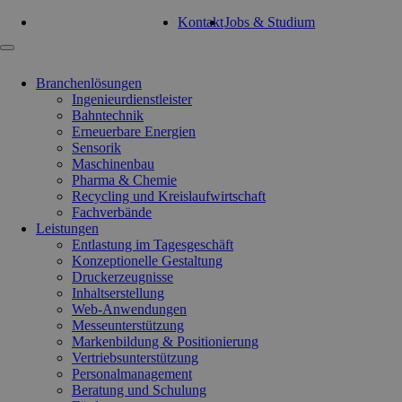
Tel: 0351 47 93 41 92
Kontakt
Jobs & Studium
Navigation
überspringen
Branchenlösungen
Ingenieurdienstleister
Bahntechnik
Erneuerbare Energien
Sensorik
Maschinenbau
Pharma & Chemie
Recycling und Kreislaufwirtschaft
Fachverbände
Leistungen
Entlastung im Tagesgeschäft
Konzeptionelle Gestaltung
Druckerzeugnisse
Inhaltserstellung
Web-Anwendungen
Messeunterstützung
Markenbildung & Positionierung
Vertriebsunterstützung
Personalmanagement
Beratung und Schulung