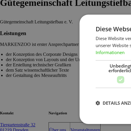
Gütegemeinschaft Leitungstiefb
Gütegemeinschaft Leitungstiefbau e. V.
Diese Webse
Leistungen
Diese Website ve
MARKENZOO ist erster Ansprechpartner bei:
unserer Website 
Informationen
der Konzeption des Corporate Designs
der Konzeption von Layouts und der Umsetzung von Fachbuchreih
der Erstellung technischer Grafiken
Unbeding
erforderlic
dem Satz wissenschaftlicher Texte
der Gestaltung des Messeauftritts
DETAILS ANZ
Kontakt
Navigation
Tiergartenstraße 32
01219 Dresden
Über uns
Veranstaltungen