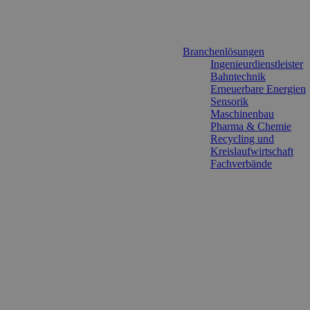
Branchenlösungen
Ingenieurdienstleister
Bahntechnik
Erneuerbare Energien
Sensorik
Maschinenbau
Pharma & Chemie
Recycling und
Kreislaufwirtschaft
Fachverbände