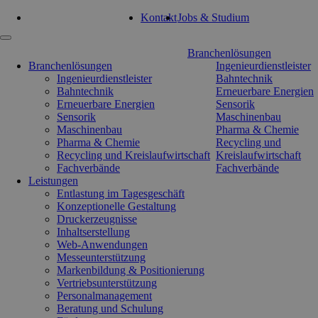
Tel: 0351 47 93 41 92
Kontakt
Jobs & Studium
Navigation
Branchenlösungen
überspringen
Branchenlösungen
Ingenieurdienstleister
Ingenieurdienstleister
Bahntechnik
Bahntechnik
Erneuerbare Energien
Erneuerbare Energien
Sensorik
Sensorik
Maschinenbau
Maschinenbau
Pharma & Chemie
Pharma & Chemie
Recycling und
Recycling und Kreislaufwirtschaft
Kreislaufwirtschaft
Fachverbände
Fachverbände
Leistungen
Entlastung im Tagesgeschäft
Konzeptionelle Gestaltung
Druckerzeugnisse
Inhaltserstellung
Web-Anwendungen
Messeunterstützung
Markenbildung & Positionierung
Vertriebsunterstützung
Personalmanagement
Beratung und Schulung