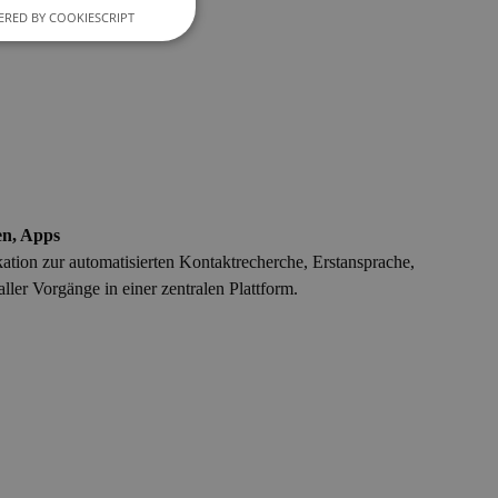
RED BY COOKIESCRIPT
en, Apps
ation zur automatisierten Kontaktrecherche, Erstansprache,
ler Vorgänge in einer zentralen Plattform.