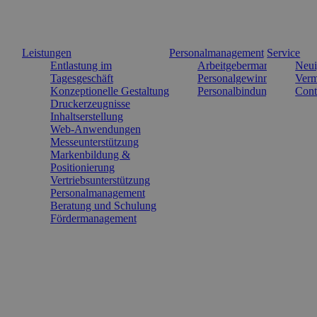
Leistungen
Personalmanagement
Service
Entlastung im
Arbeitgebermarke
Neui
Tagesgeschäft
Personalgewinnung
Verm
Konzeptionelle Gestaltung
Personalbindung
Cont
Druckerzeugnisse
Inhaltserstellung
Web-Anwendungen
Messeunterstützung
Markenbildung &
Positionierung
Vertriebsunterstützung
Personalmanagement
Beratung und Schulung
Fördermanagement