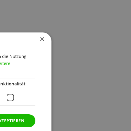
×
h die Nutzung
itere
nktionalität
KZEPTIEREN