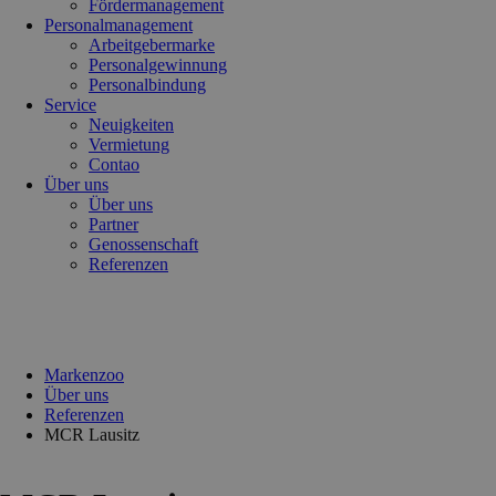
Fördermanagement
Personalmanagement
Arbeitgebermarke
Personalgewinnung
Personalbindung
Service
Neuigkeiten
Vermietung
Contao
Über uns
Über uns
Partner
Genossenschaft
Referenzen
Markenzoo
Über uns
Referenzen
MCR Lausitz