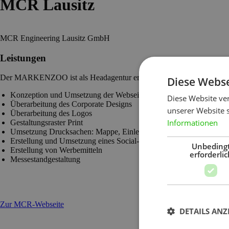
MCR Lausitz
MCR Engineering Lausitz GmbH
Leistungen
Der MARKENZOO ist als Headagentur erster Ansprechpartner und übe
Diese Webse
Konzeption und Umsetzung der Webseite
Diese Website ve
Überarbeitung des Corporate Designs
unserer Website 
Überarbeitung des Logos
Informationen
Gestaltungsraster Print
Umsetzung Drucksachen: Mappe, Einleger, Visitenkarten
Erstellung und Umsetzung eines Social-Media-Redaktionsplans
Unbeding
Erstellung von Werbemitteln
erforderlic
Messestandgestaltung
Zur MCR-Webseite
DETAILS ANZ