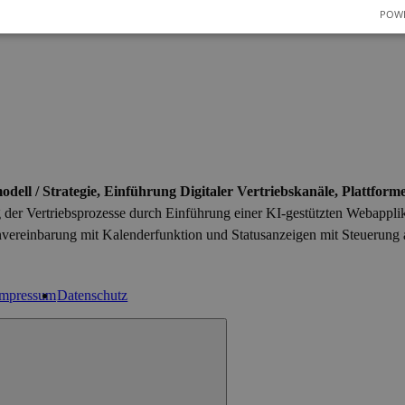
POWE
dell / Strategie, Einführung Digitaler Vertriebskanäle, Plattform
g der Vertriebsprozesse durch Einführung einer KI-gestützten Webapplik
vereinbarung mit Kalenderfunktion und Statusanzeigen mit Steuerung al
Impressum
Datenschutz