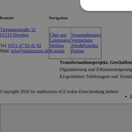
Kontakt
Navigation
Tiergartenstraße 32
01219 Dresden
Über uns
Veranstaltungen
Leistungen
Vermietung
Tel:
0351 47 93 41 92
Weblog
Jobs&Praktika
Mail:
info@markenzoo.de
Kontakt
Partner
Transformationsprojekt, Geschäftsmo
Digitalisierung und Effizienzsteigerun
KI-gestützten Telefonagent und Termin
Copyright 2026 by markenzoo eG
Cookie-Entscheidung ändern