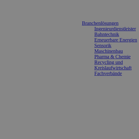
Branchenlösungen
Ingenieurdienstleister
Bahntechnik
Erneuerbare Energien
Sensorik
Maschinenbau
Pharma & Chemie
Recycling und
Kreislaufwirtschaft
Fachverbände