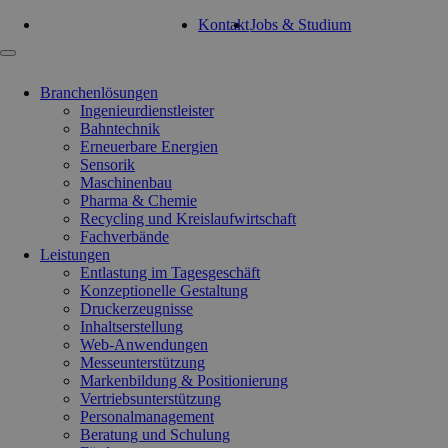
Tel: 0351 47 93 41 92
Kontakt
Jobs & Studium
Navigation
überspringen
Branchenlösungen
Ingenieurdienstleister
Bahntechnik
Erneuerbare Energien
Sensorik
Maschinenbau
Pharma & Chemie
Recycling und Kreislaufwirtschaft
Fachverbände
Leistungen
Entlastung im Tagesgeschäft
Konzeptionelle Gestaltung
Druckerzeugnisse
Inhaltserstellung
Web-Anwendungen
Messeunterstützung
Markenbildung & Positionierung
Vertriebsunterstützung
Personalmanagement
Beratung und Schulung