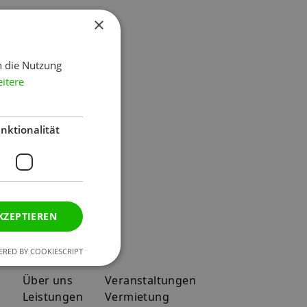
×
ereichen:
h die Nutzung
itere
nktionalität
KZEPTIEREN
RED BY COOKIESCRIPT
Navigation
Über uns
Veranstaltungen
Leistungen
Vermietung