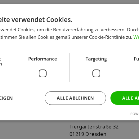
Erstellung von Print-Produkten in folgenden B
ite verwendet Cookies.
rwendet Cookies, um die Benutzererfahrung zu verbessern. Durc
Texte
stimmen Sie allen Cookies gemäß unserer Cookie-Richtlinie zu.
We
age-Mappe und Einleger
t
Performance
Targeting
Fu
h
EIGEN
ALLE ABLEHNEN
ALLE A
Kontakt
POWE
Tiergartenstraße 32
01219 Dresden